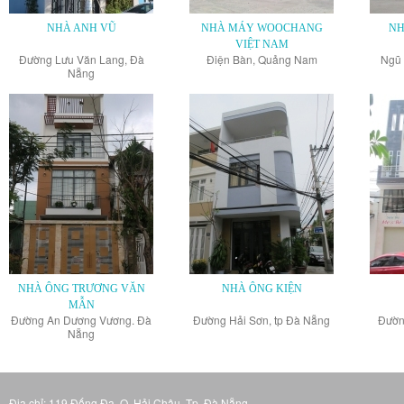
NHÀ ANH VŨ
NHÀ MÁY WOOCHANG
NH
VIỆT NAM
Đường Lưu Văn Lang, Đà
Điện Bàn, Quảng Nam
Ngũ 
Nẵng
NHÀ ÔNG TRƯƠNG VĂN
NHÀ ÔNG KIỆN
MẪN
Đường An Dương Vương. Đà
Đường Hải Sơn, tp Đà Nẵng
Đườn
Nẵng
Địa chỉ: 119 Đống Đa, Q. Hải Châu, Tp. Đà Nẵng