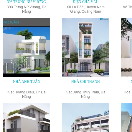
393 TRƯNG NỮ VƯƠNG
ĐIỆN CHÀ VÀL
393 Trưng Nữ Vương, Đà
Xã La Dêê, Huyện Nam
Võ Th
Nẵng
Giang, Quảng Nam
NHÀ ANH TUẤN
NHÀ CHỊ THANH
Kiệt Hoàng Diệu, TP Đà
Kiệt Đặng Thùy Trâm, Đà
Hoà 
Nẵng
Nẵng