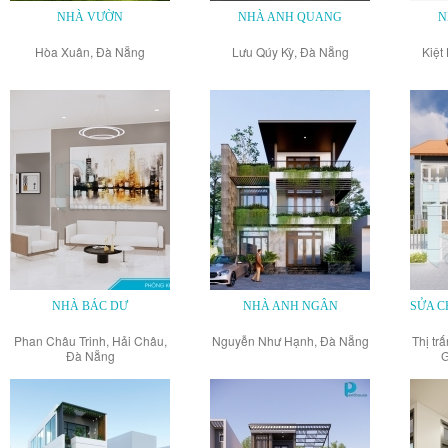
NHÀ VƯỜN
NHÀ ANH QUANG
N
Hòa Xuân, Đà Nẵng
Lưu Qúy Kỳ, Đà Nẵng
Kiệt
NHÀ BÁC DƯ
NHÀ ANH NGÂN
SỬA C
Phan Châu Trinh, Hải Châu,
Nguyễn Như Hạnh, Đà Nẵng
Thị tr
Đà Nẵng
G