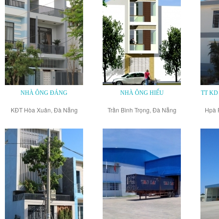
NHÀ ÔNG ĐÁNG
NHÀ ÔNG HIẾU
TT KD
KĐT Hòa Xuân, Đà Nẵng
Trần Bình Trọng, Đà Nẵng
Hpà 