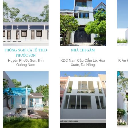
PHÒNG NGHỈ CA TỔ TTLĐ
NHÀ CHỊ GẤM
PHƯỚC SƠN
Huyện Phước Sơn, tỉnh
KDC Nam Cầu Cẩm Lệ, Hòa
P. An 
Quảng Nam
Xuân, Đà Nẵng