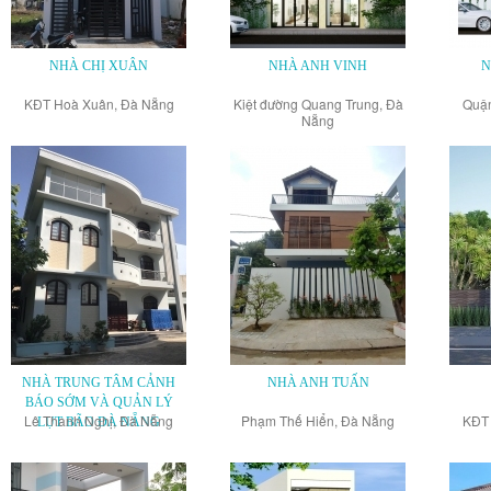
NHÀ CHỊ XUÂN
NHÀ ANH VINH
N
KĐT Hoà Xuân, Đà Nẵng
Kiệt đường Quang Trung, Đà
Quận
Nẵng
NHÀ TRUNG TÂM CẢNH
NHÀ ANH TUẤN
BÁO SỚM VÀ QUẢN LÝ
Lê Thanh Nghị, Đà Nẵng
Phạm Thế Hiển, Đà Nẵng
KĐT 
LỤT BÃO ĐÀ NẴNG