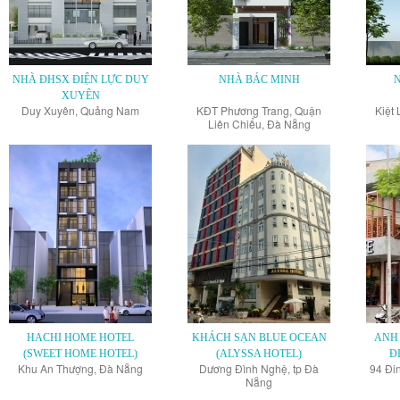
NHÀ ĐHSX ĐIỆN LỰC DUY
NHÀ BÁC MINH
XUYÊN
Duy Xuyên, Quảng Nam
KĐT Phương Trang, Quận
Kiệt 
Liên Chiểu, Đà Nẵng
HACHI HOME HOTEL
KHÁCH SẠN BLUE OCEAN
ANH 
(SWEET HOME HOTEL)
(ALYSSA HOTEL)
Đ
Khu An Thượng, Đà Nẵng
Dương Đình Nghệ, tp Đà
94 Đi
Nẵng