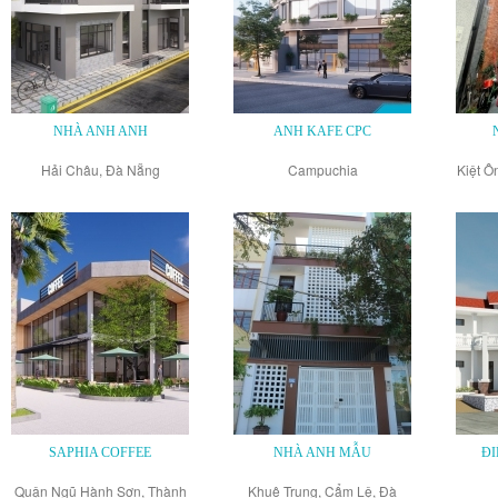
NHÀ ANH ANH
ANH KAFE CPC
Hải Châu, Đà Nẵng
Campuchia
Kiệt Ô
SAPHIA COFFEE
NHÀ ANH MẪU
ĐI
Quận Ngũ Hành Sơn, Thành
Khuê Trung, Cẩm Lệ, Đà