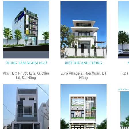
TRUNG TÂM NGOẠI NGỮ
BIỆT THỰ ANH CƯƠNG
Khu TĐC Phước Lý 2, Q. Cẩm
Euro Village 2, Hoà Xuân, Đà
KĐT 
Lệ, Đà Nẵng
Nẵng