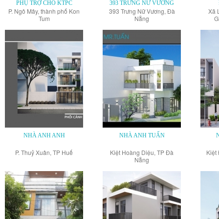
PHỤ TRỢ CHO KTPC
393 TRƯNG NỮ VƯƠNG
P. Ngô Mây, thành phố Kon
393 Trưng Nữ Vương, Đà
Xã 
Tum
Nẵng
G
NHÀ ANH ANH
NHÀ ANH TUẤN
P. Thuỷ Xuân, TP Huế
Kiệt Hoàng Diệu, TP Đà
Kiệt
Nẵng