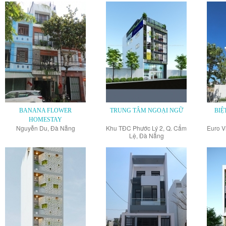
BANANA FLOWER
TRUNG TÂM NGOẠI NGỮ
BIỆ
HOMESTAY
Nguyễn Du, Đà Nẵng
Khu TĐC Phước Lý 2, Q. Cẩm
Euro V
Lệ, Đà Nẵng