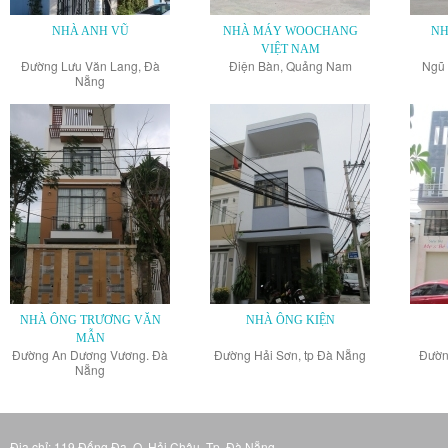
NHÀ ANH VŨ
NHÀ MÁY WOOCHANG
NH
VIỆT NAM
Đường Lưu Văn Lang, Đà
Điện Bàn, Quảng Nam
Ngũ 
Nẵng
NHÀ ÔNG TRƯƠNG VĂN
NHÀ ÔNG KIỆN
MẪN
Đường An Dương Vương. Đà
Đường Hải Sơn, tp Đà Nẵng
Đườn
Nẵng
Địa chỉ: 119 Đống Đa, Q. Hải Châu, Tp. Đà Nẵng