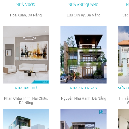
NHÀ VƯỜN
NHÀ ANH QUANG
N
Hòa Xuân, Đà Nẵng
Lưu Qúy Kỳ, Đà Nẵng
Kiệt
NHÀ BÁC DƯ
NHÀ ANH NGÂN
SỬA C
Phan Châu Trinh, Hải Châu,
Nguyễn Như Hạnh, Đà Nẵng
Thị tr
Đà Nẵng
G