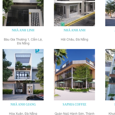
NHÀ ANH LINH
NHÀ ANH ANH
Bàu Gia Thượng 1, Cẩm Lệ,
Hải Châu, Đà Nẵng
Đà Nẵng
NHÀ ANH GIANG
SAPHIA COFFEE
Hòa Xuân, Đà Nẵng
Quận Ngũ Hành Sơn, Thành
Khuê