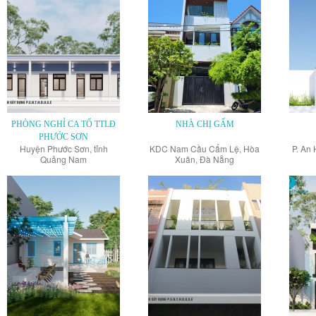
PHÒNG NGHỈ CA TỔ TTLĐ
NHÀ CHỊ GẤM
PHƯỚC SƠN
Huyện Phước Sơn, tỉnh
KDC Nam Cầu Cẩm Lệ, Hòa
P. An 
Quảng Nam
Xuân, Đà Nẵng