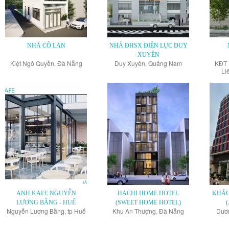
NHÀ CÔ LAN
NHÀ ĐHSX ĐIỆN LỰC DUY
XUYÊN
Kiệt Ngô Quyền, Đà Nẵng
Duy Xuyên, Quảng Nam
KĐT 
Li
ANH KAFE NGUYỄN
HACHI HOME HOTEL
KHÁC
LƯƠNG BẰNG - HUẾ
(SWEET HOME HOTEL)
Nguyễn Lương Bằng, tp Huế
Khu An Thượng, Đà Nẵng
Dươn