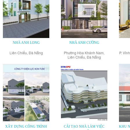
NHÀ ANH LONG
NHÀ ANH CƯỜNG
Liên Chiểu, Đà Nẵng
Phường Hòa Khánh Nam,
P. Vĩn
Liên Chiểu, Đà Nẵng
XÂY DỰNG CÔNG TRÌNH
CẢI TẠO NHÀ LÀM VIỆC
KHU N