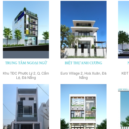
TRUNG TÂM NGOẠI NGỮ
BIỆT THỰ ANH CƯƠNG
Khu TĐC Phước Lý 2, Q. Cẩm
Euro Village 2, Hoà Xuân, Đà
KĐT 
Lệ, Đà Nẵng
Nẵng