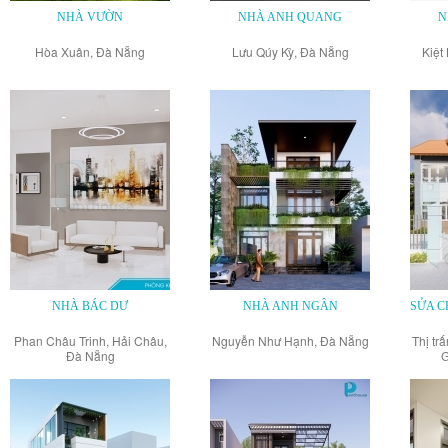
NHÀ VƯỜN
NHÀ ANH QUANG
N
Hòa Xuân, Đà Nẵng
Lưu Qúy Kỳ, Đà Nẵng
Kiệt
NHÀ BÁC DƯ
NHÀ ANH NGÂN
SỬA C
Phan Châu Trinh, Hải Châu,
Nguyễn Như Hạnh, Đà Nẵng
Thị tr
Đà Nẵng
G