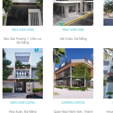
NHÀ ANH LINH
NHÀ ANH ANH
Bàu Gia Thượng 1, Cẩm Lệ,
Hải Châu, Đà Nẵng
Đà Nẵng
NHÀ ANH GIANG
SAPHIA COFFEE
Hòa Xuân, Đà Nẵng
Quận Ngũ Hành Sơn, Thành
Khuê