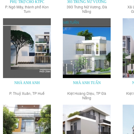
PHỤ TRỢ CHO KTPC
393 TRƯNG NỮ VƯƠNG
P. Ngô Mây, thành phố Kon
393 Trưng Nữ Vương, Đà
Xã 
Tum
Nẵng
G
NHÀ ANH ANH
NHÀ ANH TUẤN
P. Thuỷ Xuân, TP Huế
Kiệt Hoàng Diệu, TP Đà
Kiệt
Nẵng