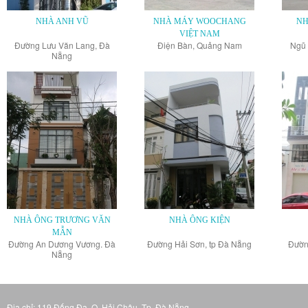
NHÀ ANH VŨ
NHÀ MÁY WOOCHANG
NH
VIỆT NAM
Đường Lưu Văn Lang, Đà
Điện Bàn, Quảng Nam
Ngũ 
Nẵng
NHÀ ÔNG TRƯƠNG VĂN
NHÀ ÔNG KIỆN
MẪN
Đường An Dương Vương. Đà
Đường Hải Sơn, tp Đà Nẵng
Đườn
Nẵng
Địa chỉ: 119 Đống Đa, Q. Hải Châu, Tp. Đà Nẵng