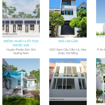
PHÒNG NGHỈ CA TỔ TTLĐ
NHÀ CHỊ GẤM
PHƯỚC SƠN
Huyện Phước Sơn, tỉnh
KDC Nam Cầu Cẩm Lệ, Hòa
P. An 
Quảng Nam
Xuân, Đà Nẵng