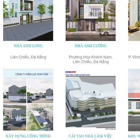
NHÀ ANH LONG
NHÀ ANH CƯỜNG
Liên Chiểu, Đà Nẵng
Phường Hòa Khánh Nam,
P. Vĩn
Liên Chiểu, Đà Nẵng
XÂY DỰNG CÔNG TRÌNH
CẢI TẠO NHÀ LÀM VIỆC
KHU N