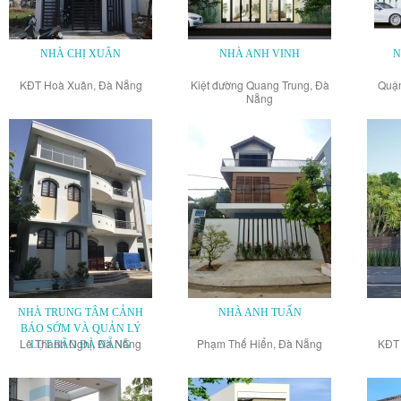
NHÀ CHỊ XUÂN
NHÀ ANH VINH
N
KĐT Hoà Xuân, Đà Nẵng
Kiệt đường Quang Trung, Đà
Quận
Nẵng
NHÀ TRUNG TÂM CẢNH
NHÀ ANH TUẤN
BÁO SỚM VÀ QUẢN LÝ
Lê Thanh Nghị, Đà Nẵng
Phạm Thế Hiển, Đà Nẵng
KĐT 
LỤT BÃO ĐÀ NẴNG