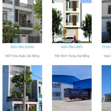
NHÀ ÔNG ĐÁNG
NHÀ ÔNG HIẾU
TT KD
KĐT Hòa Xuân, Đà Nẵng
Trần Bình Trọng, Đà Nẵng
Hpà 