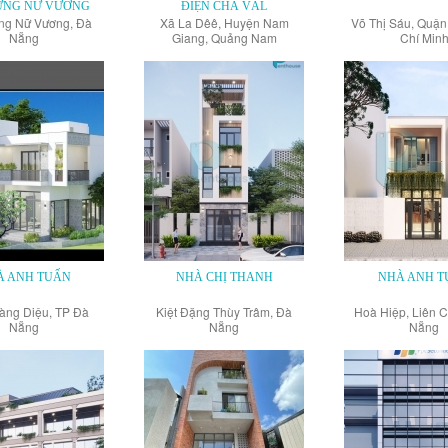
RƯNG NỮ VƯƠNG
ĐIỆN CHÀ VÀL
ng Nữ Vương, Đà
Xã La Dêê, Huyện Nam
Võ Thị Sáu, Quận
Nẵng
Giang, Quảng Nam
Chí Min
À ANH TUẤN
NHÀ CHỊ THANH
NHÀ ANH T
oàng Diệu, TP Đà
Kiệt Đặng Thùy Trâm, Đà
Hoà Hiệp, Liên C
Nẵng
Nẵng
Nẵng