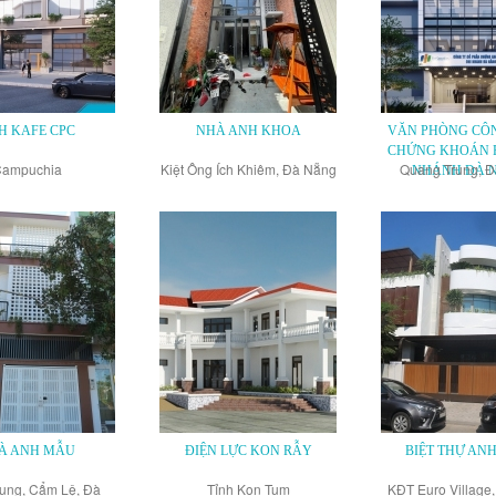
H KAFE CPC
NHÀ ANH KHOA
VĂN PHÒNG CÔN
CHỨNG KHOÁN F
ampuchia
Kiệt Ông Ích Khiêm, Đà Nẵng
Quang Trung, 
NHÁNH ĐÀ 
À ANH MẪU
ĐIỆN LỰC KON RẪY
BIỆT THỰ AN
ung, Cẩm Lệ, Đà
Tỉnh Kon Tum
KĐT Euro Village