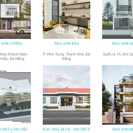
 ANH CƯỜNG
NHÀ ANH BẢO
NHÀ ANH K
 Hòa Khánh Nam,
P. Vĩnh Trung, Thanh Khê, Đà
Quốc lộ 1A, tỉnh 
Chiểu, Đà Nẵng
Nẵng
O NHÀ LÀM VIỆC
KHU NHÀ QLVH - NM THỦY
NHÀ ANH M