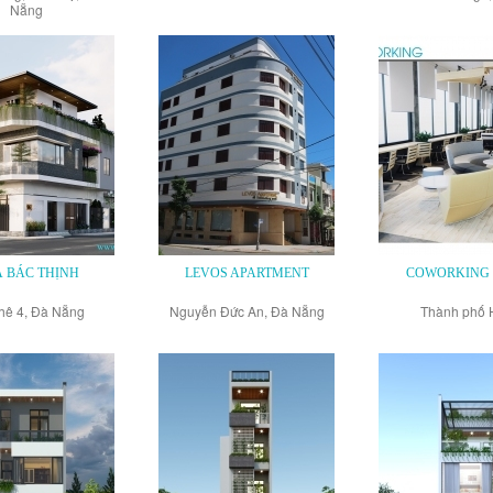
Nẵng
 BÁC THỊNH
LEVOS APARTMENT
COWORKING 
hê 4, Đà Nẵng
Nguyễn Đức An, Đà Nẵng
Thành phố 