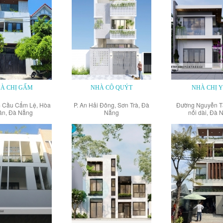
À CHỊ GẤM
NHÀ CÔ QUÝT
NHÀ CHỊ 
 Cầu Cẩm Lệ, Hòa
P. An Hải Đông, Sơn Trà, Đà
Đường Nguyễn T
ân, Đà Nẵng
Nẵng
nối dài, Đà 