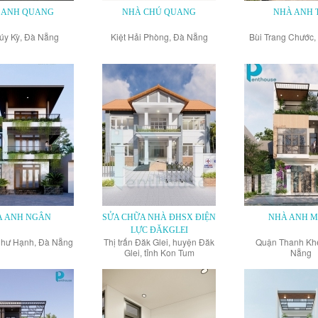
 ANH QUANG
NHÀ CHÚ QUANG
NHÀ ANH 
úy Kỳ, Đà Nẵng
Kiệt Hải Phòng, Đà Nẵng
Bùi Trang Chước
À ANH NGÂN
SỬA CHỮA NHÀ ĐHSX ĐIỆN
NHÀ ANH M
LỰC ĐĂKGLEI
hư Hạnh, Đà Nẵng
Thị trấn Đăk Glei, huyện Đăk
Quận Thanh Khê
Glei, tỉnh Kon Tum
Nẵng