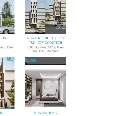
HOA
NHÀ Ở KẾT HỢP DV LƯU
TRÚ - CTY GOODTECH
Quảng Bình
KDC Tây Hòa Cường Nam,
Hải Châu, Đà Nẵng
INH
NHÀ MR DŨNG