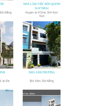
TRÍ
NHÀ LÀM VIỆC ĐỘI QLĐTH
IA H’DRAI
, Đà Nẵng
Huyện Ia H’Drai, tỉnh Kon
Tum
INH
NHÀ ANH PHƯƠNG
, tp Đà
Bùi Viện, Đà Nẵng