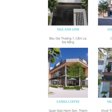
NHÀ ANH LINH
AN
Bàu Gia Thượng 1, Cẩm Lệ,
C
Đà Nẵng
SAPHIA COFFEE
NH
Quận Ngũ Hành Sơn, Thành
Khuê Tr