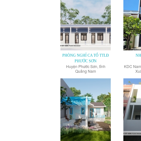
PHÒNG NGHỈ CA TỔ TTLĐ
NH
PHƯỚC SƠN
Huyện Phước Sơn, tỉnh
KDC Nam
Quảng Nam
Xu