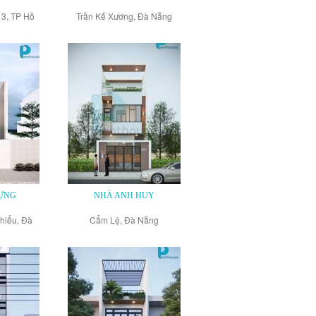
 3, TP Hồ
Trần Kế Xương, Đà Nẵng
h
ỰNG
NHÀ ANH HUY
hiểu, Đà
Cẩm Lệ, Đà Nẵng