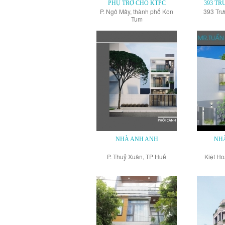
PHỤ TRỢ CHO KTPC
393 T
P. Ngô Mây, thành phố Kon
393 Trư
Tum
NHÀ ANH ANH
NH
P. Thuỷ Xuân, TP Huế
Kiệt H