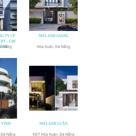
G TY CP
NHÀ ANH GIANG
PT – CHI
Đà Nẵng
Hòa Xuân, Đà Nẵng
NẴNG
H VINH
NHÀ ANH LUẬN
, Đà Nẵng
KĐT Hòa Xuân, Đà Nẵng